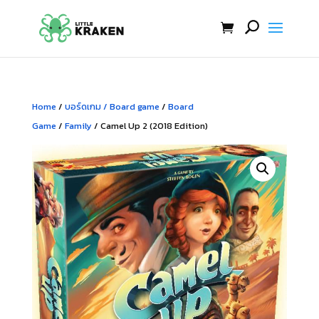
Home
/
บอร์ดเกม / Board game
/
Board
Game
/
Family
/ Camel Up 2 (2018 Edition)