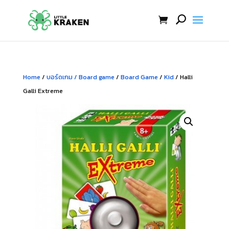
Home
/
บอร์ดเกม / Board game
/
Board Game
/
Kid
/ Halli
Galli Extreme