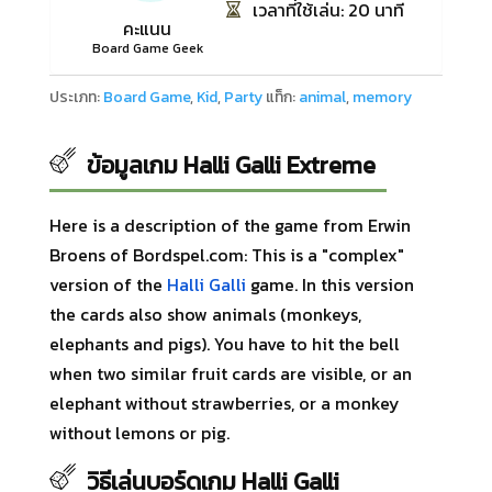
เวลาที่ใช้เล่น: 20 นาที
คะแนน
Board Game Geek
ประเภท:
Board Game
,
Kid
,
Party
แท็ก:
animal
,
memory
ข้อมูลเกม Halli Galli Extreme
Here is a description of the game from Erwin
Broens of Bordspel.com: This is a "complex"
version of the
Halli Galli
game. In this version
the cards also show animals (monkeys,
elephants and pigs). You have to hit the bell
when two similar fruit cards are visible, or an
elephant without strawberries, or a monkey
without lemons or pig.
วิธีเล่นบอร์ดเกม Halli Galli