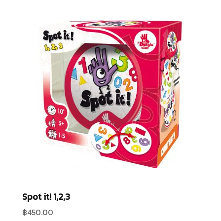
Spot it! 1,2,3
฿
450.00